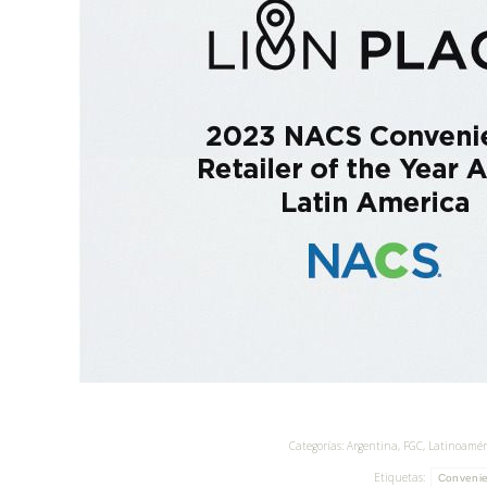
Categorías:
Argentina
,
FGC
,
Latinoamér
Etiquetas:
Convenie