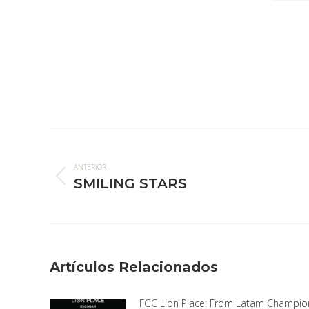
Navegación
entre
ANTERIOR
publicaciones
SMILING STARS
Publicación
anterior:
Artículos Relacionados
FGC Lion Place: From Latam Champio