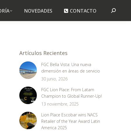
ORÍA
ORÍA
NOVEDADES
NOVEDADES
CONTACTO
CONTACTO
Buscar:
Buscar:
Artículos Recientes
FGC Bella Vista: Una nueva
dimensión en áreas de servicio
30 junio, 2026
FGC Lion Place: From Latam
Champion to Global Runner-Up!
13 noviembre, 2025
Lion Place Escobar wins NACS
Retailer of the Year Award Latin
America 2025