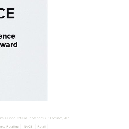
ica
,
Mundo
,
Noticias
,
Tendencias
11 octubre, 2023
nce Retailing
NACS
Retail